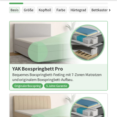
Basis
Größe
Kopfteil
Farbe
Härtegrad
Bettkasten
Ex
YAK Boxspringbett Pro
Bequemes Boxspringbett-Feeling mit 7-Zonen Matratzen
und originalem Boxspringbett-Aufbau.
Originaler Boxspring
5 Jahre Garantie