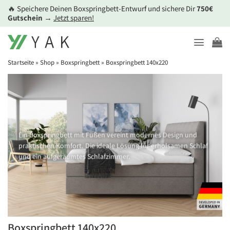
Zum
🔥 Speichere Deinen Boxspringbett-Entwurf und sichere Dir
750€
Inhalt
Gutschein
→
Jetzt sparen!
springen
Startseite
»
Shop
»
Boxspringbett
»
Boxspringbett 140x220
Ein Boxspringbett mit Füßen vereint modernes Design und
praktischen Komfort. Die ideale Lösung für erholsamen Schlaf
und ein aufgeräumtes Schlafzimmer.
Boxspringbett 140x220