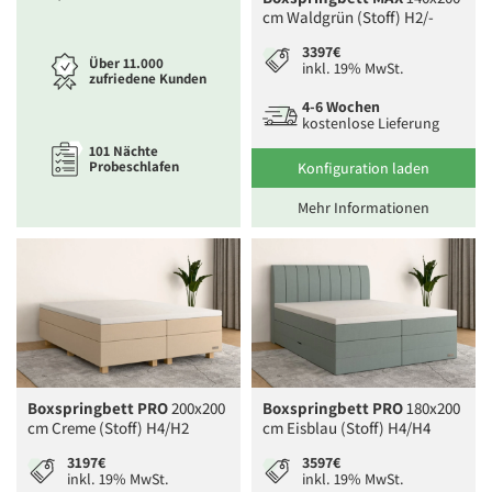
cm Waldgrün (Stoff) H2/-
3397€
Über 11.000
inkl. 19% MwSt.
zufriedene Kunden
4-6 Wochen
kostenlose Lieferung
101 Nächte
Probeschlafen
Konfiguration laden
Mehr Informationen
Boxspringbett PRO
200x200
Boxspringbett PRO
180x200
cm Creme (Stoff) H4/H2
cm Eisblau (Stoff) H4/H4
3197€
3597€
inkl. 19% MwSt.
inkl. 19% MwSt.