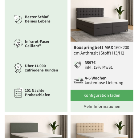
Bester Schlaf
Deines Lebens
Infrarot-Faser
Celliant®
Boxspringbett MAX
160x200
cm Anthrazit (Stoff) H3/H2
3597€
Über 11.000
inkl. 19% MwSt.
zufriedene Kunden
4-6 Wochen
kostenlose Lieferung
101 Nächte
Probeschlafen
Konfiguration laden
Mehr Informationen