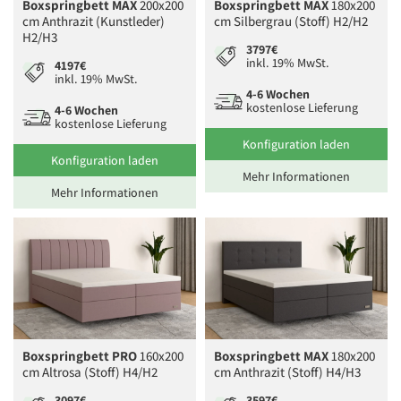
Boxspringbett MAX
200x200
Boxspringbett MAX
180x200
cm Anthrazit (Kunstleder)
cm Silbergrau (Stoff) H2/H2
H2/H3
3797€
inkl. 19% MwSt.
4197€
inkl. 19% MwSt.
4-6 Wochen
kostenlose Lieferung
4-6 Wochen
kostenlose Lieferung
Konfiguration laden
Konfiguration laden
Mehr Informationen
Mehr Informationen
Boxspringbett PRO
160x200
Boxspringbett MAX
180x200
cm Altrosa (Stoff) H4/H2
cm Anthrazit (Stoff) H4/H3
3097€
3597€