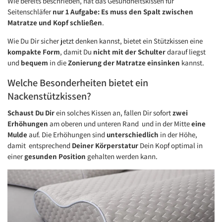
Wie bereits beschrieben, hat das Gesundheitskissen für
Seitenschläfer
nur 1 Aufgabe: Es muss den Spalt zwischen
Matratze und Kopf schließen
.
Wie Du Dir sicher jetzt denken kannst, bietet ein Stützkissen eine
kompakte Form
, damit Du
nicht mit der Schulter
darauf liegst
und
bequem
in die
Zonierung der Matratze einsinken
kannst.
Welche Besonderheiten bietet ein
Nackenstützkissen?
Schaust Du Dir
ein solches Kissen an, fallen Dir sofort
zwei
Erhöhungen
am oberen und unteren Rand und in der Mitte
eine
Mulde
auf. Die Erhöhungen sind
unterschiedlich
in der Höhe,
damit entsprechend
Deiner Körperstatur
Dein Kopf optimal in
einer
gesunden Position
gehalten werden kann.