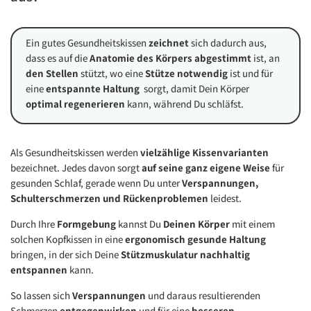
Ein gutes Gesundheitskissen
zeichnet
sich dadurch aus,
dass es auf die
Anatomie des Körpers abgestimmt
ist, an
den Stellen
stützt, wo eine
Stütze notwendig
ist und für
eine
entspannte Haltung
sorgt, damit Dein Körper
optimal regenerieren
kann, während Du schläfst.
Als Gesundheitskissen werden
vielzählige Kissenvarianten
bezeichnet. Jedes davon sorgt
auf seine ganz eigene Weise
für
gesunden Schlaf, gerade wenn Du unter
Verspannungen,
Schulterschmerzen und Rückenproblemen
leidest.
Durch Ihre
Formgebung
kannst Du
Deinen Körper
mit einem
solchen Kopfkissen in eine
ergonomisch gesunde Haltung
bringen, in der sich Deine
Stützmuskulatur nachhaltig
entspannen
kann.
So lassen sich
Verspannungen
und daraus resultierenden
Schmerzen
entgegenwirken
und für eine
besseren