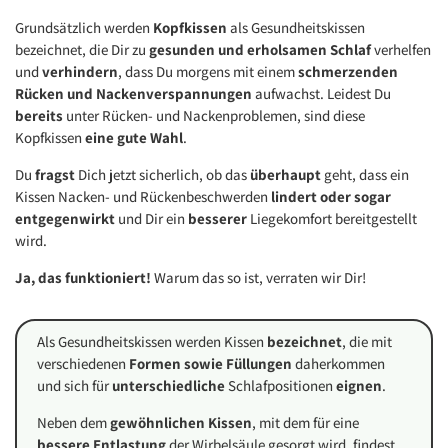
Grundsätzlich werden
Kopfkissen
als Gesundheitskissen
bezeichnet, die Dir zu
gesunden und erholsamen Schlaf
verhelfen
und
verhindern
, dass Du morgens mit einem
schmerzenden
Rücken und Nackenverspannungen
aufwachst. Leidest Du
bereits
unter Rücken- und Nackenproblemen, sind diese
Kopfkissen
eine gute Wahl
.
Du
fragst
Dich jetzt sicherlich, ob das
überhaupt
geht, dass ein
Kissen Nacken- und Rückenbeschwerden
lindert oder sogar
entgegenwirkt
und Dir ein
besserer
Liegekomfort bereitgestellt
wird.
Ja, das funktioniert!
Warum das so ist, verraten wir Dir!
Als Gesundheitskissen werden Kissen
bezeichnet
, die mit
verschiedenen
Formen sowie Füllungen
daherkommen
und sich für
unterschiedliche
Schlafpositionen
eignen
.
Neben dem
gewöhnlichen Kissen
, mit dem für eine
bessere Entlastung
der Wirbelsäule gesorgt wird, findest