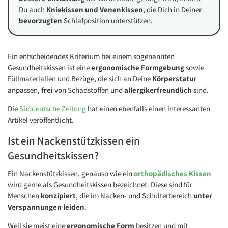
Du auch
Kniekissen und Venenkissen
, die Dich in Deiner
bevorzugten
Schlafposition unterstützen.
Ein entscheidendes Kriterium bei einem sogenannten
Gesundheitskissen ist eine
ergonomische Formgebung
sowie
Füllmaterialien und Bezüge, die sich an Deine
Körperstatur
anpassen,
frei
von Schadstoffen und
allergikerfreundlich
sind.
Die
Süddeutsche Zeitung
hat einen ebenfalls einen interessanten
Artikel veröffentlicht.
Ist ein Nackenstützkissen ein
Gesundheitskissen?
Ein Nackenstützkissen, genauso wie ein
orthopädisches Kissen
wird gerne als Gesundheitskissen bezeichnet. Diese sind für
Menschen
konzipiert
, die im Nacken- und Schulterbereich
unter
Verspannungen leiden
.
Weil sie meist eine
ergonomische Form
besitzen und mit