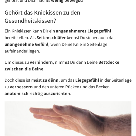
gehörst und Dich nachts
wenig bewegst
!
Gehört das Kniekissen zu den
Gesundheitskissen?
Ein Kniekissen kann Dir ein
angenehmeres Liegegefühl
bereitstellen. Als
Seitenschläfer
kennst Du sicher auch das
unangenehme Gefühl
, wenn Deine Knie in Seitenlage
aufeinanderliegen.
Um dieses zu
verhindern
, nimmst Du dann Deine
Bettdecke
zwischen die Beine
.
Doch diese ist meist
zu dünn
, um das
Liegegefühl
in der Seitenlage
zu
verbessern
und den unteren Rücken und das Becken
anatomisch richtig auszurichten
.