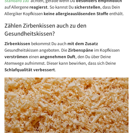
Standard 100
achten, gerade wenn Du
besonders empfindlich
auf Allergene
reagierst
. So kannst Du
sicherstellen
, dass Dein
Allergiker Kopfkissen
keine allergieauslösenden Stoffe
enthält.
Zählen Zirbenkissen auch zu den
Gesundheitskissen?
Zirbenkissen
bekommst Du auch
mit dem Zusatz
Gesundheitskissen angeboten. Die
Zirbenspäne
im Kopfkissen
verströmen
einen
angenehmen Duft
, den Du über Deine
Atemwege aufnimmst. Dieser kann bewirken, dass sich Deine
Schlafqualität verbessert
.