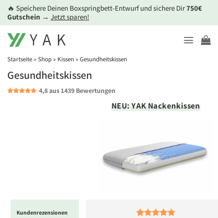
Zum
🔥 Speichere Deinen Boxspringbett-Entwurf und sichere Dir
750€
Inhalt
Gutschein
→
Jetzt sparen!
springen
Startseite
»
Shop
»
Kissen
»
Gesundheitskissen
Gesundheitskissen
4,8 aus 1439 Bewertungen
NEU: YAK Nackenkissen
Kundenrezensionen