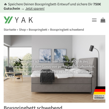
Zum
🔥 Speichere Deinen Boxspringbett-Entwurf und sichere Dir
750€
Inhalt
Gutschein
→
Jetzt sparen!
springen
Startseite
»
Shop
»
Boxspringbett
»
Boxspringbett schwebend
Ein Boxspringbett schwebend kombiniert die Optik des
Minimalismus mit dem Luxus von perfektem Schlafkomfort.
Risikofreies Probeschlafen und bis zu 10 Jahre Garantie bei
YAK.
Boxspringbett schwebend