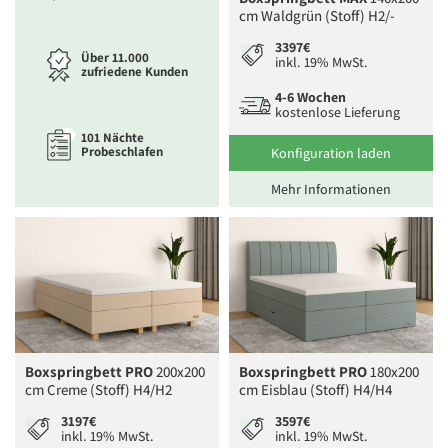
cm Waldgrün (Stoff) H2/-
3397€
Über 11.000
inkl. 19% MwSt.
zufriedene Kunden
4-6 Wochen
kostenlose Lieferung
101 Nächte
Probeschlafen
Konfiguration laden
Mehr Informationen
Boxspringbett PRO
200x200
Boxspringbett PRO
180x200
cm Creme (Stoff) H4/H2
cm Eisblau (Stoff) H4/H4
3197€
3597€
inkl. 19% MwSt.
inkl. 19% MwSt.