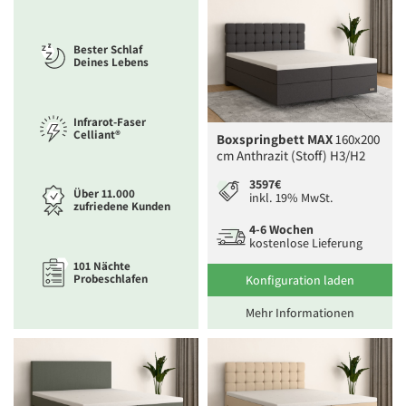
Bester Schlaf
Deines Lebens
Infrarot-Faser
Celliant®
Boxspringbett MAX
160x200
cm Anthrazit (Stoff) H3/H2
3597€
Über 11.000
inkl. 19% MwSt.
zufriedene Kunden
4-6 Wochen
kostenlose Lieferung
101 Nächte
Probeschlafen
Konfiguration laden
Mehr Informationen