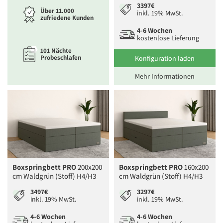
3397€
Über 11.000
inkl. 19% MwSt.
zufriedene Kunden
4-6 Wochen
kostenlose Lieferung
101 Nächte
Probeschlafen
Konfiguration laden
Mehr Informationen
Boxspringbett PRO
200x200
Boxspringbett PRO
160x200
cm Waldgrün (Stoff) H4/H3
cm Waldgrün (Stoff) H4/H3
3497€
3297€
inkl. 19% MwSt.
inkl. 19% MwSt.
4-6 Wochen
4-6 Wochen