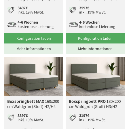
3497€
3597€
inkl. 19% MwSt.
inkl. 19% MwSt.
4-6 Wochen
4-6 Wochen
kostenlose Lieferung
kostenlose Lieferung
Konfiguration laden
Konfiguration laden
Mehr Informationen
Mehr Informationen
Boxspringbett MAX
160x200
Boxspringbett PRO
180x200
cm Waldgrün (Stoff) H2/H4
cm Waldgrün (Stoff) H3/H2
3397€
3197€
inkl. 19% MwSt.
inkl. 19% MwSt.