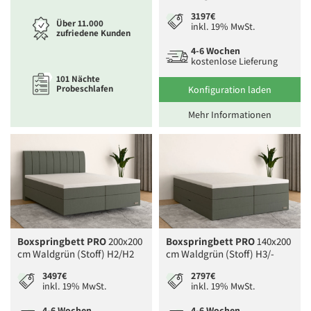
3197€
Über 11.000
inkl. 19% MwSt.
zufriedene Kunden
4-6 Wochen
kostenlose Lieferung
101 Nächte
Probeschlafen
Konfiguration laden
Mehr Informationen
Boxspringbett PRO
200x200
Boxspringbett PRO
140x200
cm Waldgrün (Stoff) H2/H2
cm Waldgrün (Stoff) H3/-
3497€
2797€
inkl. 19% MwSt.
inkl. 19% MwSt.
4-6 Wochen
4-6 Wochen