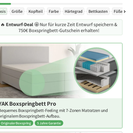
asis
Größe
Kopfteil
Farbe
Härtegrad
Bettkasten
Füße
Ex
🔥
Entwurf-Deal
🤩 Nur für kurze Zeit Entwurf speichern &
750€ Boxspringbett-Gutschein erhalten!
YAK Boxspringbett Pro
Bequemes Boxspringbett-Feeling mit 7-Zonen Matratzen und
originalem Boxspringbett-Aufbau.
Originaler Boxspring
5 Jahre Garantie