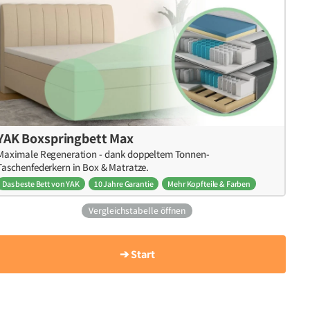
YAK Boxspringbett Max
Maximale Regeneration - dank doppeltem Tonnen-
Taschenfederkern in Box & Matratze.
Das beste Bett von YAK
10 Jahre Garantie
Mehr Kopfteile & Farben
Vergleichstabelle öffnen
➔ Start