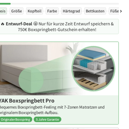
asis
Größe
Kopfteil
Farbe
Härtegrad
Bettkasten
Füße
Ex
🔥
Entwurf-Deal
🤩 Nur für kurze Zeit Entwurf speichern &
750€ Boxspringbett-Gutschein erhalten!
YAK Boxspringbett Pro
Bequemes Boxspringbett-Feeling mit 7-Zonen Matratzen und
originalem Boxspringbett-Aufbau.
Originaler Boxspring
5 Jahre Garantie