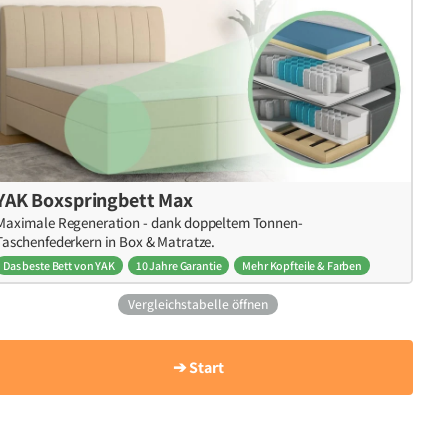
YAK Boxspringbett Max
Maximale Regeneration - dank doppeltem Tonnen-
Taschenfederkern in Box & Matratze.
Das beste Bett von YAK
10 Jahre Garantie
Mehr Kopfteile & Farben
Vergleichstabelle öffnen
➔ Start