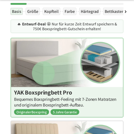
Basis
Größe
Kopfteil
Farbe
Härtegrad
Bettkasten
Ex
🔥
Entwurf-Deal
🤩 Nur für kurze Zeit Entwurf speichern &
750€ Boxspringbett-Gutschein erhalten!
YAK Boxspringbett Pro
Bequemes Boxspringbett-Feeling mit 7-Zonen Matratzen
und originalem Boxspringbett-Aufbau.
Originaler Boxspring
5 Jahre Garantie