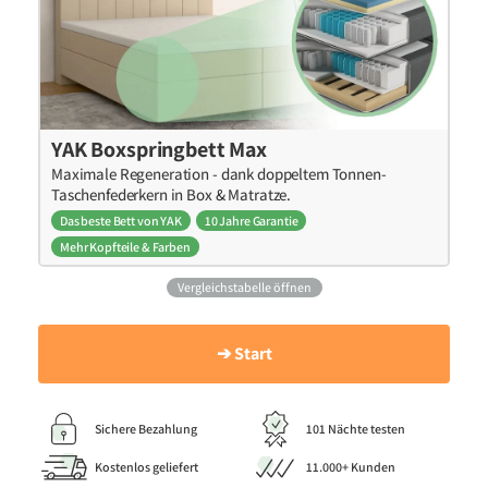
YAK Boxspringbett Max
Maximale Regeneration - dank doppeltem Tonnen-
Taschenfederkern in Box & Matratze.
Das beste Bett von YAK
10 Jahre Garantie
Mehr Kopfteile & Farben
Vergleichstabelle öffnen
➔ Start
Sichere Bezahlung
101 Nächte testen
Kostenlos geliefert
11.000+ Kunden