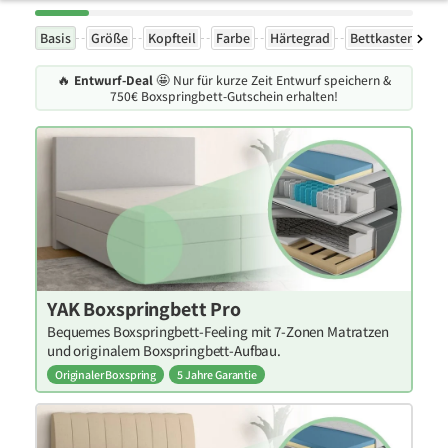
Basis
Größe
Kopfteil
Farbe
Härtegrad
Bettkasten
Ex
🔥
Entwurf-Deal
🤩 Nur für kurze Zeit Entwurf speichern &
750€ Boxspringbett-Gutschein erhalten!
YAK Boxspringbett Pro
Bequemes Boxspringbett-Feeling mit 7-Zonen Matratzen
und originalem Boxspringbett-Aufbau.
Originaler Boxspring
5 Jahre Garantie