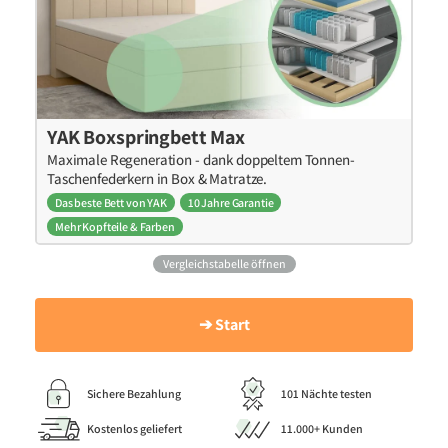
YAK Boxspringbett Max
Maximale Regeneration - dank doppeltem Tonnen-
Taschenfederkern in Box & Matratze.
Das beste Bett von YAK
10 Jahre Garantie
Mehr Kopfteile & Farben
Vergleichstabelle öffnen
➔ Start
Sichere Bezahlung
101 Nächte testen
Kostenlos geliefert
11.000+ Kunden