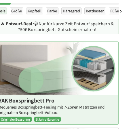
asis
Größe
Kopfteil
Farbe
Härtegrad
Bettkasten
Füße
Ex
🔥
Entwurf-Deal
🤩 Nur für kurze Zeit Entwurf speichern &
750€ Boxspringbett-Gutschein erhalten!
YAK Boxspringbett Pro
Bequemes Boxspringbett-Feeling mit 7-Zonen Matratzen und
originalem Boxspringbett-Aufbau.
Originaler Boxspring
5 Jahre Garantie