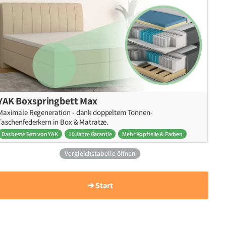
YAK Boxspringbett Max
Maximale Regeneration - dank doppeltem Tonnen-
Taschenfederkern in Box & Matratze.
Das beste Bett von YAK
10 Jahre Garantie
Mehr Kopfteile & Farben
Vergleichstabelle öffnen
➔ Start