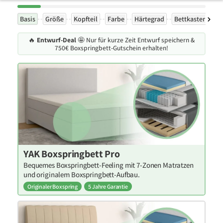
Basis
Größe
Kopfteil
Farbe
Härtegrad
Bettkasten
F
🔥
Entwurf-Deal
🤩 Nur für kurze Zeit Entwurf speichern &
750€ Boxspringbett-Gutschein erhalten!
YAK Boxspringbett Pro
Bequemes Boxspringbett-Feeling mit 7-Zonen Matratzen
und originalem Boxspringbett-Aufbau.
Originaler Boxspring
5 Jahre Garantie