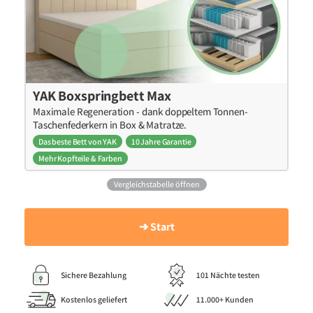
YAK Boxspringbett Max
Maximale Regeneration - dank doppeltem Tonnen-
Taschenfederkern in Box & Matratze.
Das beste Bett von YAK
10 Jahre Garantie
Mehr Kopfteile & Farben
Vergleichstabelle öffnen
➔ Start
Sichere Bezahlung
101 Nächte testen
Kostenlos geliefert
11.000+ Kunden