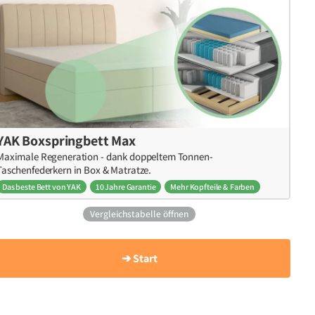
YAK Boxspringbett Max
Maximale Regeneration - dank doppeltem Tonnen-
Taschenfederkern in Box & Matratze.
Das beste Bett von YAK
10 Jahre Garantie
Mehr Kopfteile & Farben
Vergleichstabelle öffnen
➔ Start