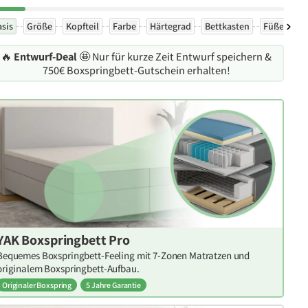
asis
Größe
Kopfteil
Farbe
Härtegrad
Bettkasten
Füße
Ex
🔥
Entwurf-Deal
🤩 Nur für kurze Zeit Entwurf speichern &
750€ Boxspringbett-Gutschein erhalten!
YAK Boxspringbett Pro
Bequemes Boxspringbett-Feeling mit 7-Zonen Matratzen und
originalem Boxspringbett-Aufbau.
Originaler Boxspring
5 Jahre Garantie