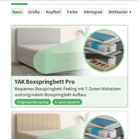
Basis
Größe
Kopfteil
Farbe
Härtegrad
Bettkasten
Ex
YAK Boxspringbett Pro
Bequemes Boxspringbett-Feeling mit 7-Zonen Matratzen
und originalem Boxspringbett-Aufbau.
Originaler Boxspring
5 Jahre Garantie