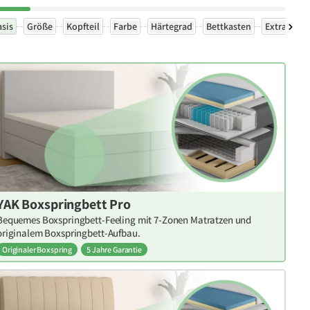
asis
Größe
Kopfteil
Farbe
Härtegrad
Bettkasten
Extras
YAK Boxspringbett Pro
Bequemes Boxspringbett-Feeling mit 7-Zonen Matratzen und
originalem Boxspringbett-Aufbau.
Originaler Boxspring
5 Jahre Garantie