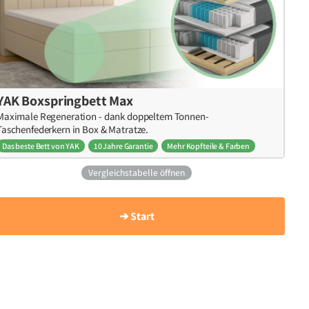
YAK Boxspringbett Max
Maximale Regeneration - dank doppeltem Tonnen-
Taschenfederkern in Box & Matratze.
Das beste Bett von YAK
10 Jahre Garantie
Mehr Kopfteile & Farben
Vergleichstabelle öffnen
➔ Start