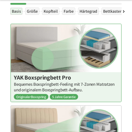
Basis
Größe
Kopfteil
Farbe
Härtegrad
Bettkasten
Ex
YAK Boxspringbett Pro
Bequemes Boxspringbett-Feeling mit 7-Zonen Matratzen
und originalem Boxspringbett-Aufbau.
Originaler Boxspring
5 Jahre Garantie