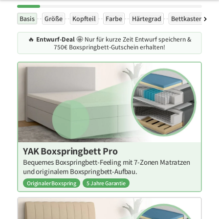
Basis
Größe
Kopfteil
Farbe
Härtegrad
Bettkasten
F
🔥
Entwurf-Deal
🤩 Nur für kurze Zeit Entwurf speichern &
750€ Boxspringbett-Gutschein erhalten!
YAK Boxspringbett Pro
Bequemes Boxspringbett-Feeling mit 7-Zonen Matratzen
und originalem Boxspringbett-Aufbau.
Originaler Boxspring
5 Jahre Garantie