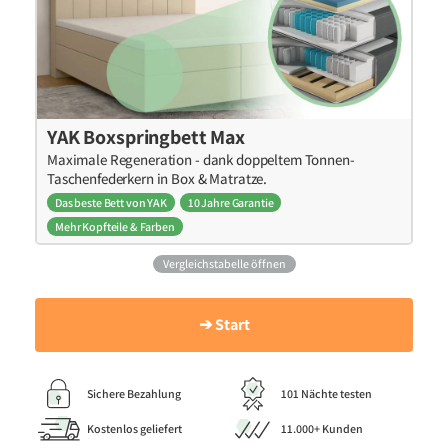
YAK Boxspringbett Max
Maximale Regeneration - dank doppeltem Tonnen-
Taschenfederkern in Box & Matratze.
Das beste Bett von YAK
10 Jahre Garantie
Mehr Kopfteile & Farben
Vergleichstabelle öffnen
➔ Start
Sichere Bezahlung
101 Nächte testen
Kostenlos geliefert
11.000+ Kunden