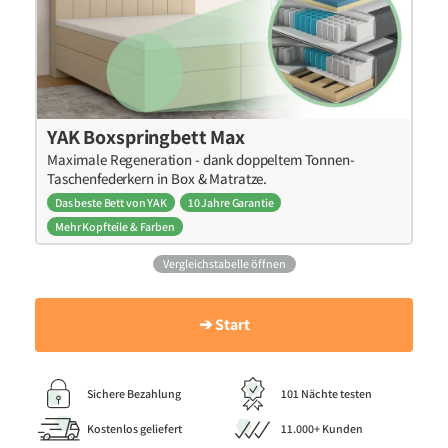
YAK Boxspringbett Max
Maximale Regeneration - dank doppeltem Tonnen-
Taschenfederkern in Box & Matratze.
Das beste Bett von YAK
10 Jahre Garantie
Mehr Kopfteile & Farben
Vergleichstabelle öffnen
➔ Start
Sichere Bezahlung
101 Nächte testen
Kostenlos geliefert
11.000+ Kunden