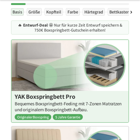
Basis
Größe
Kopfteil
Farbe
Härtegrad
Bettkasten
F
🔥
Entwurf-Deal
🤩 Nur für kurze Zeit Entwurf speichern &
750€ Boxspringbett-Gutschein erhalten!
YAK Boxspringbett Pro
Bequemes Boxspringbett-Feeling mit 7-Zonen Matratzen
und originalem Boxspringbett-Aufbau.
Originaler Boxspring
5 Jahre Garantie