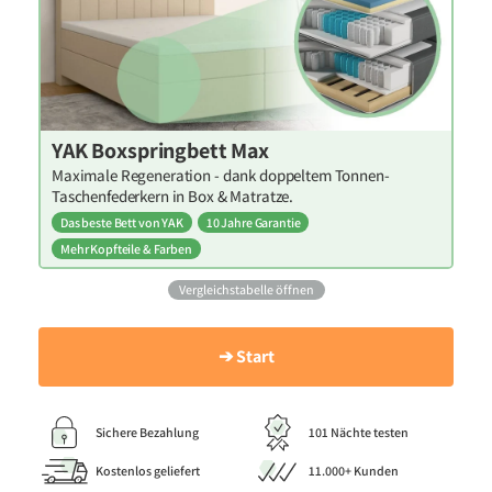
YAK Boxspringbett Max
Maximale Regeneration - dank doppeltem Tonnen-
Taschenfederkern in Box & Matratze.
Das beste Bett von YAK
10 Jahre Garantie
Mehr Kopfteile & Farben
Vergleichstabelle öffnen
➔ Start
Sichere Bezahlung
101 Nächte testen
Kostenlos geliefert
11.000+ Kunden