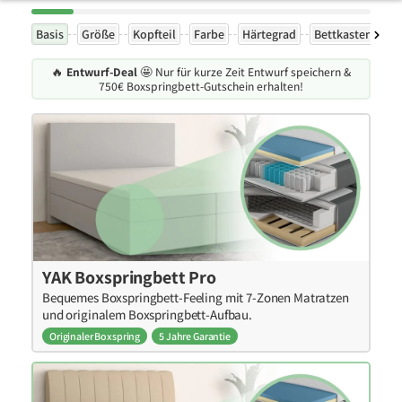
Basis
Größe
Kopfteil
Farbe
Härtegrad
Bettkasten
F
🔥
Entwurf-Deal
🤩 Nur für kurze Zeit Entwurf speichern &
750€ Boxspringbett-Gutschein erhalten!
YAK Boxspringbett Pro
Bequemes Boxspringbett-Feeling mit 7-Zonen Matratzen
und originalem Boxspringbett-Aufbau.
Originaler Boxspring
5 Jahre Garantie