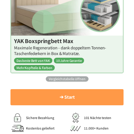
YAK Boxspringbett Max
Maximale Regeneration - dank doppeltem Tonnen-
Taschenfederkern in Box & Matratze.
Das beste Bett von YAK
10 Jahre Garantie
Mehr Kopfteile & Farben
Vergleichstabelle öffnen
➔ Start
Sichere Bezahlung
101 Nächte testen
Kostenlos geliefert
11.000+ Kunden