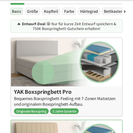
Basis
Größe
Kopfteil
Farbe
Härtegrad
Bettkasten
F
🔥
Entwurf-Deal
🤩 Nur für kurze Zeit Entwurf speichern &
750€ Boxspringbett-Gutschein erhalten!
YAK Boxspringbett Pro
Bequemes Boxspringbett-Feeling mit 7-Zonen Matratzen
und originalem Boxspringbett-Aufbau.
Originaler Boxspring
5 Jahre Garantie