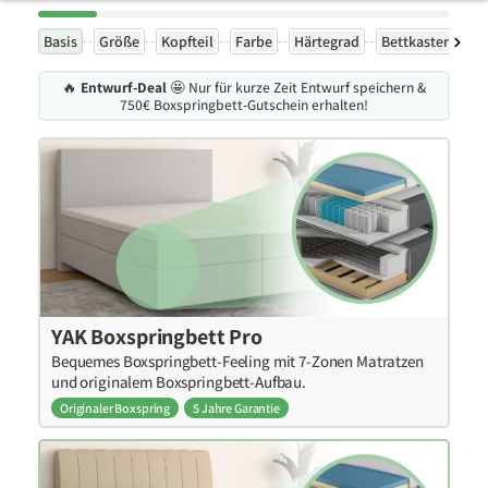
Basis
Größe
Kopfteil
Farbe
Härtegrad
Bettkasten
Ex
🔥
Entwurf-Deal
🤩 Nur für kurze Zeit Entwurf speichern &
750€ Boxspringbett-Gutschein erhalten!
YAK Boxspringbett Pro
Bequemes Boxspringbett-Feeling mit 7-Zonen Matratzen
und originalem Boxspringbett-Aufbau.
Originaler Boxspring
5 Jahre Garantie