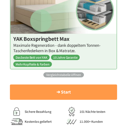
YAK Boxspringbett Max
Maximale Regeneration - dank doppeltem Tonnen-
Taschenfederkern in Box & Matratze.
Das beste Bett von YAK
10 Jahre Garantie
Mehr Kopfteile & Farben
Vergleichstabelle öffnen
➔ Start
Sichere Bezahlung
101 Nächte testen
Kostenlos geliefert
11.000+ Kunden