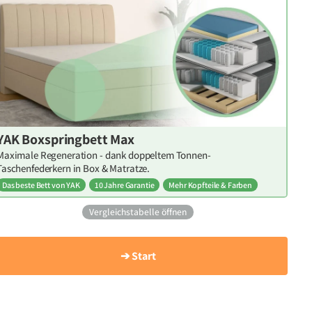
YAK Boxspringbett Max
Maximale Regeneration - dank doppeltem Tonnen-
Taschenfederkern in Box & Matratze.
Das beste Bett von YAK
10 Jahre Garantie
Mehr Kopfteile & Farben
Vergleichstabelle öffnen
➔ Start