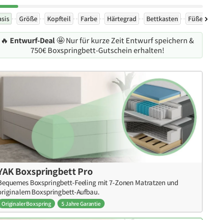
asis
Größe
Kopfteil
Farbe
Härtegrad
Bettkasten
Füße
Ex
🔥
Entwurf-Deal
🤩 Nur für kurze Zeit Entwurf speichern &
750€ Boxspringbett-Gutschein erhalten!
YAK Boxspringbett Pro
Bequemes Boxspringbett-Feeling mit 7-Zonen Matratzen und
originalem Boxspringbett-Aufbau.
Originaler Boxspring
5 Jahre Garantie