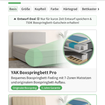
Basis
Größe
Kopfteil
Farbe
Härtegrad
Bettkasten
Ex
🔥
Entwurf-Deal
🤩 Nur für kurze Zeit Entwurf speichern &
750€ Boxspringbett-Gutschein erhalten!
YAK Boxspringbett Pro
Bequemes Boxspringbett-Feeling mit 7-Zonen Matratzen
und originalem Boxspringbett-Aufbau.
Originaler Boxspring
5 Jahre Garantie