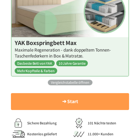
YAK Boxspringbett Max
Maximale Regeneration - dank doppeltem Tonnen-
Taschenfederkern in Box & Matratze.
Das beste Bett von YAK
10 Jahre Garantie
Mehr Kopfteile & Farben
Vergleichstabelle öffnen
➔ Start
Sichere Bezahlung
101 Nächte testen
Kostenlos geliefert
11.000+ Kunden