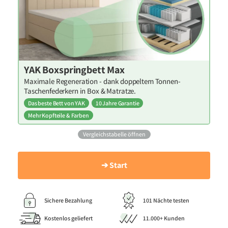
YAK Boxspringbett Max
Maximale Regeneration - dank doppeltem Tonnen-
Taschenfederkern in Box & Matratze.
Das beste Bett von YAK
10 Jahre Garantie
Mehr Kopfteile & Farben
Vergleichstabelle öffnen
➔ Start
Sichere Bezahlung
101 Nächte testen
Kostenlos geliefert
11.000+ Kunden