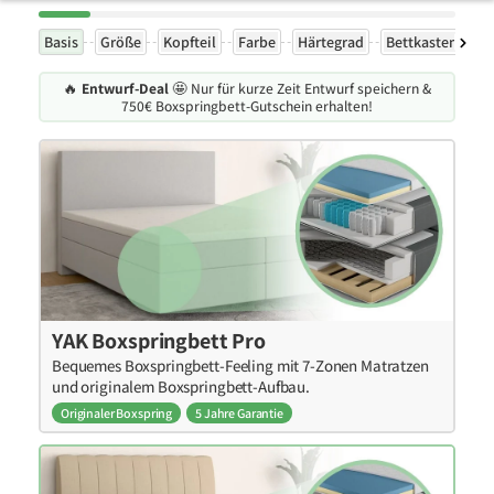
Basis
Größe
Kopfteil
Farbe
Härtegrad
Bettkasten
F
🔥
Entwurf-Deal
🤩 Nur für kurze Zeit Entwurf speichern &
750€ Boxspringbett-Gutschein erhalten!
YAK Boxspringbett Pro
Bequemes Boxspringbett-Feeling mit 7-Zonen Matratzen
und originalem Boxspringbett-Aufbau.
Originaler Boxspring
5 Jahre Garantie