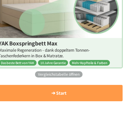
YAK Boxspringbett Max
Maximale Regeneration - dank doppeltem Tonnen-
Taschenfederkern in Box & Matratze.
Das beste Bett von YAK
10 Jahre Garantie
Mehr Kopfteile & Farben
Vergleichstabelle öffnen
➔ Start