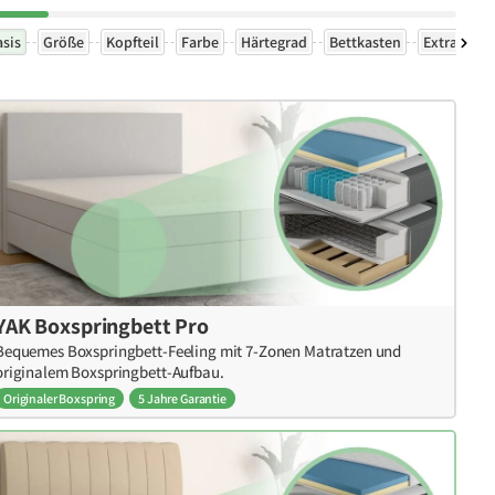
asis
Größe
Kopfteil
Farbe
Härtegrad
Bettkasten
Extras
YAK Boxspringbett Pro
Bequemes Boxspringbett-Feeling mit 7-Zonen Matratzen und
originalem Boxspringbett-Aufbau.
Originaler Boxspring
5 Jahre Garantie