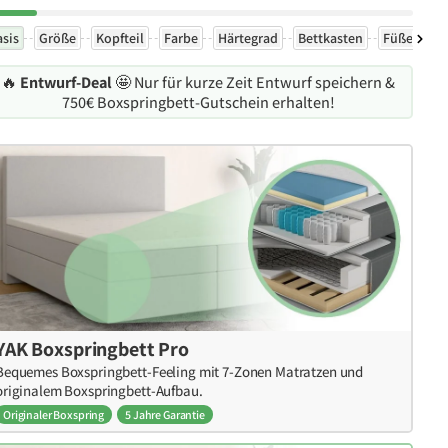
asis
Größe
Kopfteil
Farbe
Härtegrad
Bettkasten
Füße
Ex
🔥
Entwurf-Deal
🤩 Nur für kurze Zeit Entwurf speichern &
750€ Boxspringbett-Gutschein erhalten!
YAK Boxspringbett Pro
Bequemes Boxspringbett-Feeling mit 7-Zonen Matratzen und
originalem Boxspringbett-Aufbau.
Originaler Boxspring
5 Jahre Garantie