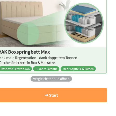
YAK Boxspringbett Max
Maximale Regeneration - dank doppeltem Tonnen-
Taschenfederkern in Box & Matratze.
Das beste Bett von YAK
10 Jahre Garantie
Mehr Kopfteile & Farben
Vergleichstabelle öffnen
➔ Start