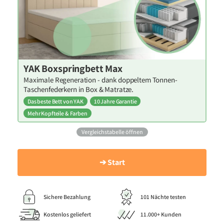
YAK Boxspringbett Max
Maximale Regeneration - dank doppeltem Tonnen-
Taschenfederkern in Box & Matratze.
Das beste Bett von YAK
10 Jahre Garantie
Mehr Kopfteile & Farben
Vergleichstabelle öffnen
➔ Start
Sichere Bezahlung
101 Nächte testen
Kostenlos geliefert
11.000+ Kunden