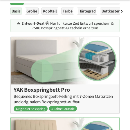
Basis
Größe
Kopfteil
Farbe
Härtegrad
Bettkasten
F
🔥
Entwurf-Deal
🤩 Nur für kurze Zeit Entwurf speichern &
750€ Boxspringbett-Gutschein erhalten!
YAK Boxspringbett Pro
Bequemes Boxspringbett-Feeling mit 7-Zonen Matratzen
und originalem Boxspringbett-Aufbau.
Originaler Boxspring
5 Jahre Garantie