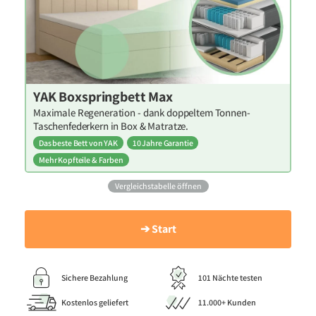
YAK Boxspringbett Max
Maximale Regeneration - dank doppeltem Tonnen-
Taschenfederkern in Box & Matratze.
Das beste Bett von YAK
10 Jahre Garantie
Mehr Kopfteile & Farben
Vergleichstabelle öffnen
➔ Start
Sichere Bezahlung
101 Nächte testen
Kostenlos geliefert
11.000+ Kunden