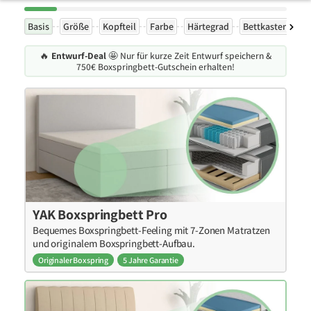
Basis
Größe
Kopfteil
Farbe
Härtegrad
Bettkasten
F
🔥
Entwurf-Deal
🤩 Nur für kurze Zeit Entwurf speichern &
750€ Boxspringbett-Gutschein erhalten!
YAK Boxspringbett Pro
Bequemes Boxspringbett-Feeling mit 7-Zonen Matratzen
und originalem Boxspringbett-Aufbau.
Originaler Boxspring
5 Jahre Garantie