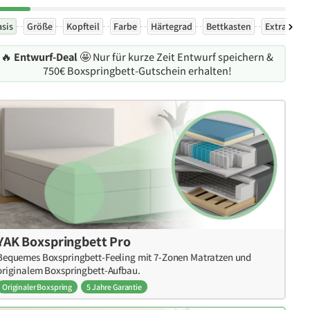
asis
Größe
Kopfteil
Farbe
Härtegrad
Bettkasten
Extras
🔥
Entwurf-Deal
🤩 Nur für kurze Zeit Entwurf speichern &
750€ Boxspringbett-Gutschein erhalten!
YAK Boxspringbett Pro
Bequemes Boxspringbett-Feeling mit 7-Zonen Matratzen und
originalem Boxspringbett-Aufbau.
Originaler Boxspring
5 Jahre Garantie