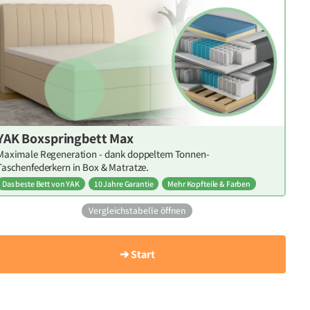
YAK Boxspringbett Max
Maximale Regeneration - dank doppeltem Tonnen-
Taschenfederkern in Box & Matratze.
Das beste Bett von YAK
10 Jahre Garantie
Mehr Kopfteile & Farben
Vergleichstabelle öffnen
➔ Start