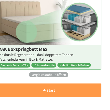
YAK Boxspringbett Max
Maximale Regeneration - dank doppeltem Tonnen-
Taschenfederkern in Box & Matratze.
Das beste Bett von YAK
10 Jahre Garantie
Mehr Kopfteile & Farben
Vergleichstabelle öffnen
➔ Start