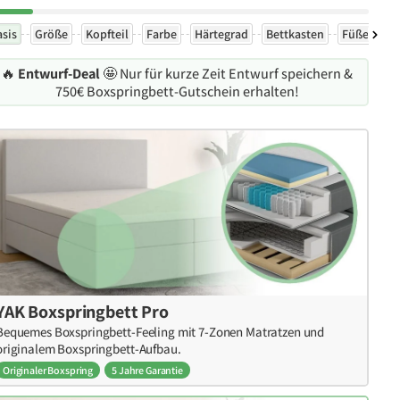
asis
Größe
Kopfteil
Farbe
Härtegrad
Bettkasten
Füße
Ex
🔥
Entwurf-Deal
🤩 Nur für kurze Zeit Entwurf speichern &
750€ Boxspringbett-Gutschein erhalten!
YAK Boxspringbett Pro
Bequemes Boxspringbett-Feeling mit 7-Zonen Matratzen und
originalem Boxspringbett-Aufbau.
Originaler Boxspring
5 Jahre Garantie