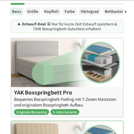
Basis
Größe
Kopfteil
Farbe
Härtegrad
Bettkasten
F
🔥
Entwurf-Deal
🤩 Nur für kurze Zeit Entwurf speichern &
750€ Boxspringbett-Gutschein erhalten!
YAK Boxspringbett Pro
Bequemes Boxspringbett-Feeling mit 7-Zonen Matratzen
und originalem Boxspringbett-Aufbau.
Originaler Boxspring
5 Jahre Garantie