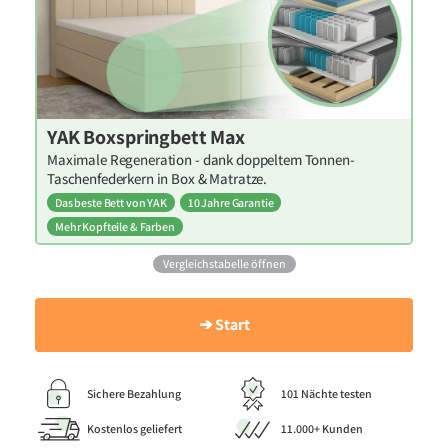
YAK Boxspringbett Max
Maximale Regeneration - dank doppeltem Tonnen-
Taschenfederkern in Box & Matratze.
Das beste Bett von YAK
10 Jahre Garantie
Mehr Kopfteile & Farben
Vergleichstabelle öffnen
➔ Start
Sichere Bezahlung
101 Nächte testen
Kostenlos geliefert
11.000+ Kunden