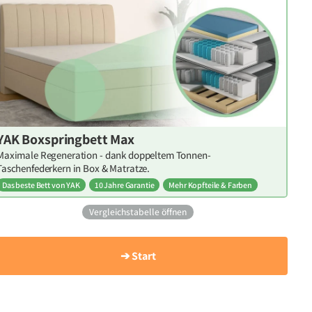
YAK Boxspringbett Max
Maximale Regeneration - dank doppeltem Tonnen-
Taschenfederkern in Box & Matratze.
Das beste Bett von YAK
10 Jahre Garantie
Mehr Kopfteile & Farben
Vergleichstabelle öffnen
➔ Start