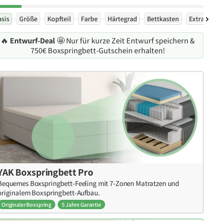
asis
Größe
Kopfteil
Farbe
Härtegrad
Bettkasten
Extras
🔥
Entwurf-Deal
🤩 Nur für kurze Zeit Entwurf speichern &
750€ Boxspringbett-Gutschein erhalten!
YAK Boxspringbett Pro
Bequemes Boxspringbett-Feeling mit 7-Zonen Matratzen und
originalem Boxspringbett-Aufbau.
Originaler Boxspring
5 Jahre Garantie