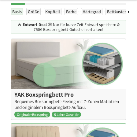
Basis
Größe
Kopfteil
Farbe
Härtegrad
Bettkasten
F
🔥
Entwurf-Deal
🤩 Nur für kurze Zeit Entwurf speichern &
750€ Boxspringbett-Gutschein erhalten!
YAK Boxspringbett Pro
Bequemes Boxspringbett-Feeling mit 7-Zonen Matratzen
und originalem Boxspringbett-Aufbau.
Originaler Boxspring
5 Jahre Garantie