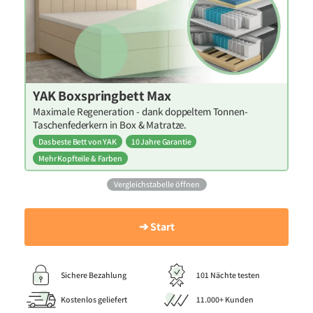
YAK Boxspringbett Max
Maximale Regeneration - dank doppeltem Tonnen-
Taschenfederkern in Box & Matratze.
Das beste Bett von YAK
10 Jahre Garantie
Mehr Kopfteile & Farben
Vergleichstabelle öffnen
➔ Start
Sichere Bezahlung
101 Nächte testen
Kostenlos geliefert
11.000+ Kunden