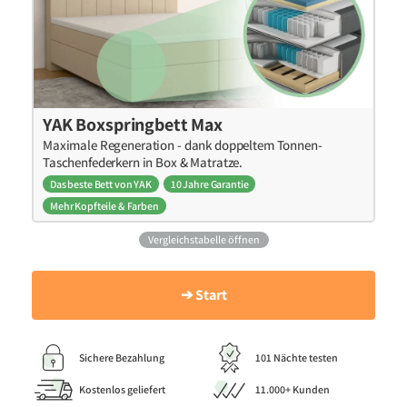
YAK Boxspringbett Max
Maximale Regeneration - dank doppeltem Tonnen-
Taschenfederkern in Box & Matratze.
Das beste Bett von YAK
10 Jahre Garantie
Mehr Kopfteile & Farben
Vergleichstabelle öffnen
➔ Start
Sichere Bezahlung
101 Nächte testen
Kostenlos geliefert
11.000+ Kunden