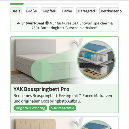
Basis
Größe
Kopfteil
Farbe
Härtegrad
Bettkasten
F
🔥
Entwurf-Deal
🤩 Nur für kurze Zeit Entwurf speichern &
750€ Boxspringbett-Gutschein erhalten!
YAK Boxspringbett Pro
Bequemes Boxspringbett-Feeling mit 7-Zonen Matratzen
und originalem Boxspringbett-Aufbau.
Originaler Boxspring
5 Jahre Garantie