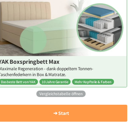
YAK Boxspringbett Max
Maximale Regeneration - dank doppeltem Tonnen-
Taschenfederkern in Box & Matratze.
Das beste Bett von YAK
10 Jahre Garantie
Mehr Kopfteile & Farben
Vergleichstabelle öffnen
➔ Start