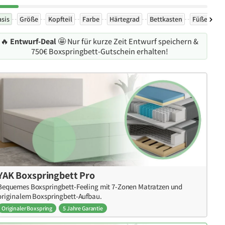
asis
Größe
Kopfteil
Farbe
Härtegrad
Bettkasten
Füße
Ex
🔥
Entwurf-Deal
🤩 Nur für kurze Zeit Entwurf speichern &
750€ Boxspringbett-Gutschein erhalten!
YAK Boxspringbett Pro
Bequemes Boxspringbett-Feeling mit 7-Zonen Matratzen und
originalem Boxspringbett-Aufbau.
Originaler Boxspring
5 Jahre Garantie