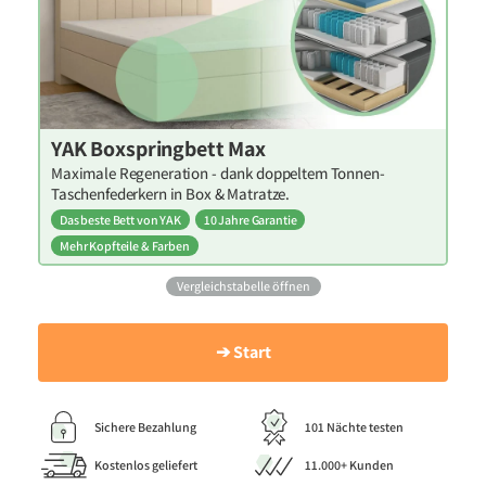
YAK Boxspringbett Max
Maximale Regeneration - dank doppeltem Tonnen-
Taschenfederkern in Box & Matratze.
Das beste Bett von YAK
10 Jahre Garantie
Mehr Kopfteile & Farben
Vergleichstabelle öffnen
➔ Start
Sichere Bezahlung
101 Nächte testen
Kostenlos geliefert
11.000+ Kunden