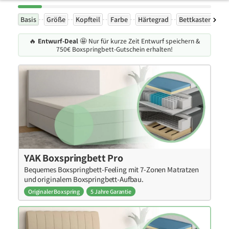
Basis
Größe
Kopfteil
Farbe
Härtegrad
Bettkasten
F
🔥
Entwurf-Deal
🤩 Nur für kurze Zeit Entwurf speichern &
750€ Boxspringbett-Gutschein erhalten!
YAK Boxspringbett Pro
Bequemes Boxspringbett-Feeling mit 7-Zonen Matratzen
und originalem Boxspringbett-Aufbau.
Originaler Boxspring
5 Jahre Garantie