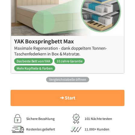
YAK Boxspringbett Max
Maximale Regeneration - dank doppeltem Tonnen-
Taschenfederkern in Box & Matratze.
Das beste Bett von YAK
10 Jahre Garantie
Mehr Kopfteile & Farben
Vergleichstabelle öffnen
➔ Start
Sichere Bezahlung
101 Nächte testen
Kostenlos geliefert
11.000+ Kunden