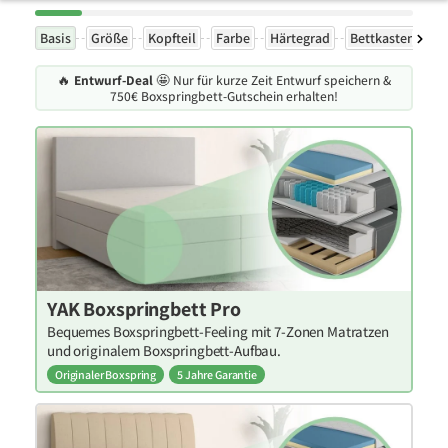
Basis
Größe
Kopfteil
Farbe
Härtegrad
Bettkasten
F
🔥
Entwurf-Deal
🤩 Nur für kurze Zeit Entwurf speichern &
750€ Boxspringbett-Gutschein erhalten!
YAK Boxspringbett Pro
Bequemes Boxspringbett-Feeling mit 7-Zonen Matratzen
und originalem Boxspringbett-Aufbau.
Originaler Boxspring
5 Jahre Garantie