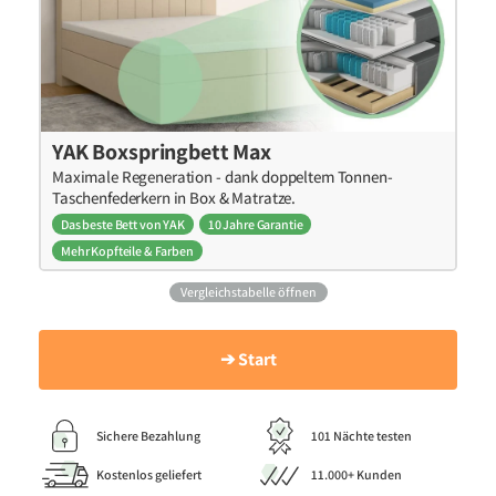
YAK Boxspringbett Max
Maximale Regeneration - dank doppeltem Tonnen-
Taschenfederkern in Box & Matratze.
Das beste Bett von YAK
10 Jahre Garantie
Mehr Kopfteile & Farben
Vergleichstabelle öffnen
➔ Start
Sichere Bezahlung
101 Nächte testen
Kostenlos geliefert
11.000+ Kunden