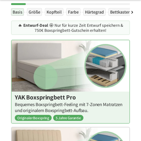
Basis
Größe
Kopfteil
Farbe
Härtegrad
Bettkasten
F
🔥
Entwurf-Deal
🤩 Nur für kurze Zeit Entwurf speichern &
750€ Boxspringbett-Gutschein erhalten!
YAK Boxspringbett Pro
Bequemes Boxspringbett-Feeling mit 7-Zonen Matratzen
und originalem Boxspringbett-Aufbau.
Originaler Boxspring
5 Jahre Garantie