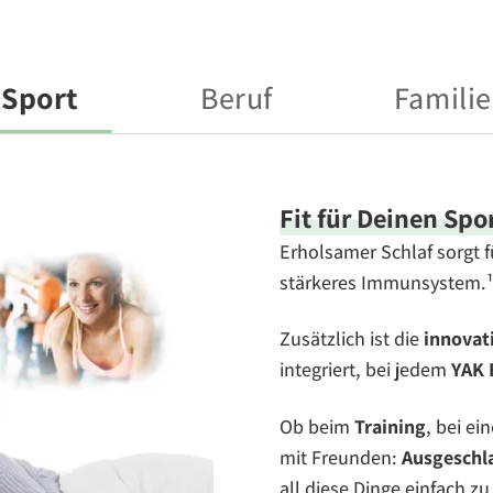
Sport
Beruf
Familie
Fit für Deinen
Spo
Erholsamer Schlaf sorgt 
stärkeres Immunsystem.¹
Zusätzlich ist die
innovati
integriert, bei jedem
YAK 
Ob beim
Training
, bei ei
mit Freunden:
Ausgeschl
all diese Dinge einfach zu