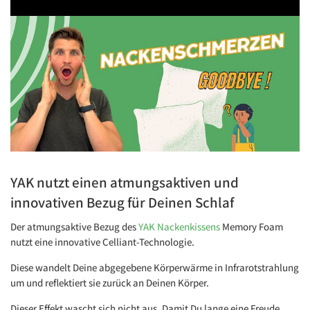
YAK nutzt einen atmungsaktiven und
innovativen Bezug für Deinen Schlaf
Youtube Datenschutz
Der atmungsaktive Bezug des
YAK Nackenkissens
Memory Foam
Video laden
Immer entsperren
nutzt eine innovative Celliant-Technologie.
Diese wandelt Deine abgegebene Körperwärme in Infrarotstrahlung
um und reflektiert sie zurück an Deinen Körper.
Dieser Effekt wascht sich nicht aus. Damit Du lange eine Freude