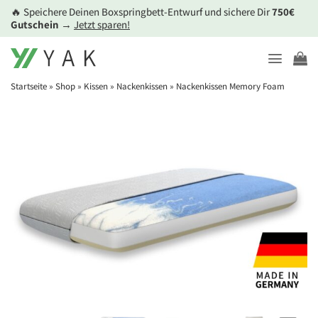
Zum
🔥 Speichere Deinen Boxspringbett-Entwurf und sichere Dir
750€
Inhalt
Gutschein
→
Jetzt sparen!
springen
Startseite
»
Shop
»
Kissen
»
Nackenkissen
»
Nackenkissen Memory Foam