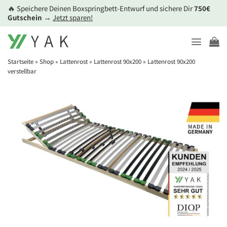
Zum
🔥 Speichere Deinen Boxspringbett-Entwurf und sichere Dir
750€
Inhalt
Gutschein
→
Jetzt sparen!
springen
Startseite
»
Shop
»
Lattenrost
»
Lattenrost 90x200
»
Lattenrost 90x200
verstellbar