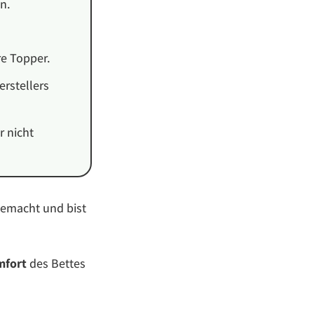
n.
re Topper.
erstellers
r nicht
gemacht und bist
mfort
des Bettes