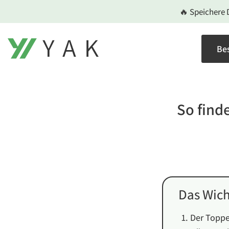
Zum
🔥 Speichere 
Inhalt
springen
Bes
So find
Das Wich
Der Toppe