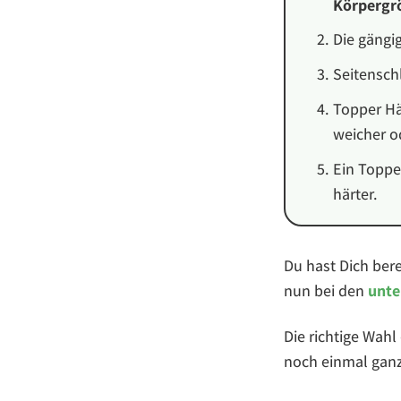
Körpergrö
Die gängi
Seitensch
Topper Hä
weicher od
Ein Toppe
härter.
Du hast Dich ber
nun bei den
unte
Die richtige Wah
noch einmal gan