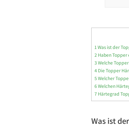
1
Was ist der To
2
Haben Topper 
3
Welche Topper 
4
Die Topper Här
5
Welcher Topper
6
Welchen Härteg
7
Härtegrad Topp
Was ist de