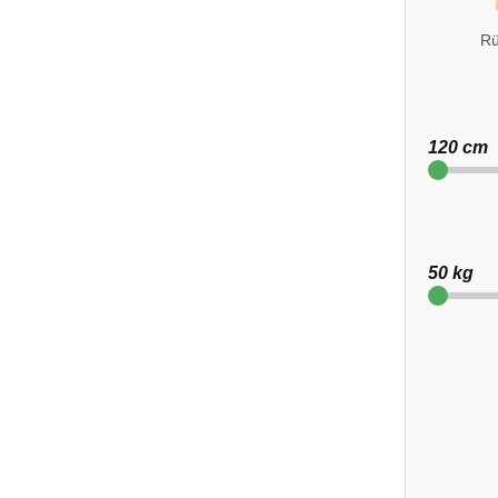
Rü
120 cm
50 kg