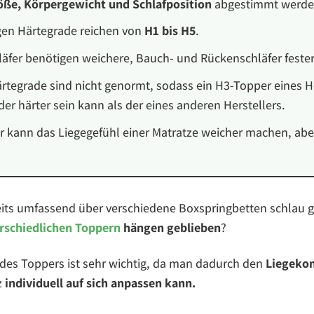
ße, Körpergewicht und Schlafposition
abgestimmt werde
gen Härtegrade reichen von
H1 bis H5
.
läfer benötigen weichere, Bauch- und Rückenschläfer feste
rtegrade sind nicht genormt, sodass ein H3-Topper eines H
er härter sein kann als der eines anderen Herstellers.
r kann das Liegegefühl einer Matratze weicher machen, abe
eits umfassend über verschiedene Boxspringbetten schlau 
rschiedlichen Toppern
hängen geblieben
?
l des Toppers ist sehr wichtig, da man dadurch den
Liegeko
z
individuell auf sich anpassen kann.