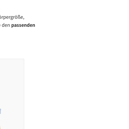
örpergröße,
e den
passenden