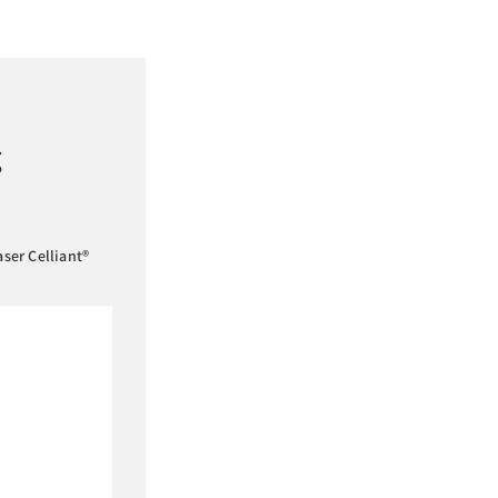
g
aser Celliant®