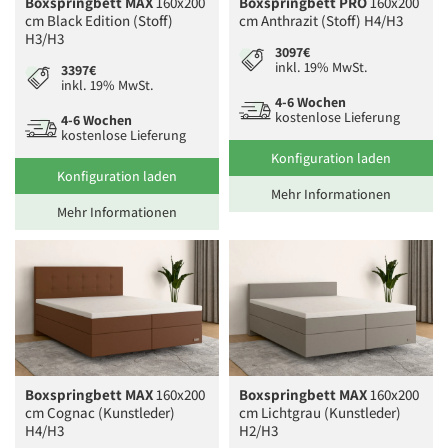
Boxspringbett MAX
160x200
Boxspringbett PRO
160x200
cm Black Edition (Stoff)
cm Anthrazit (Stoff) H4/H3
H3/H3
3097€
inkl. 19% MwSt.
3397€
inkl. 19% MwSt.
4-6 Wochen
kostenlose Lieferung
4-6 Wochen
kostenlose Lieferung
Konfiguration laden
Konfiguration laden
Mehr Informationen
Mehr Informationen
Boxspringbett MAX
160x200
Boxspringbett MAX
160x200
cm Cognac (Kunstleder)
cm Lichtgrau (Kunstleder)
H4/H3
H2/H3