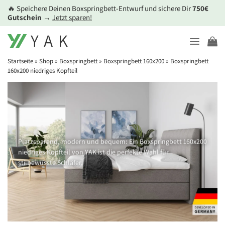
Zum
🔥 Speichere Deinen Boxspringbett-Entwurf und sichere Dir
750€
Inhalt
Gutschein
→
Jetzt sparen!
springen
Startseite
»
Shop
»
Boxspringbett
»
Boxspringbett 160x200
»
Boxspringbett
160x200 niedriges Kopfteil
Platzsparend, modern und bequem: Ein Boxspringbett 160x200
niedriges Kopfteil von YAK ist die perfekte Wahl für
stilbewusste Schläfer.