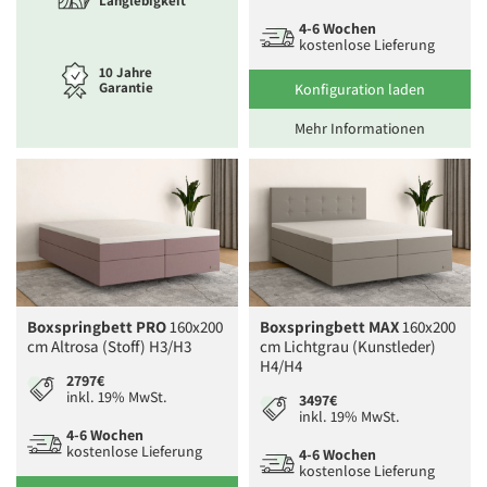
Langlebigkeit
4-6 Wochen
kostenlose Lieferung
10 Jahre
Garantie
Konfiguration laden
Mehr Informationen
Boxspringbett PRO
160x200
Boxspringbett MAX
160x200
cm Altrosa (Stoff) H3/H3
cm Lichtgrau (Kunstleder)
H4/H4
2797€
inkl. 19% MwSt.
3497€
inkl. 19% MwSt.
4-6 Wochen
kostenlose Lieferung
4-6 Wochen
kostenlose Lieferung