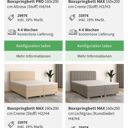
Boxspringbett PRO
160x200
Boxspringbett MAX
160x200
cm Altrosa (Stoff) H4/H4
cm Creme (Stoff) H3/H3
2997€
3397€
inkl. 19% MwSt.
inkl. 19% MwSt.
4-6 Wochen
4-6 Wochen
kostenlose Lieferung
kostenlose Lieferung
Konfiguration laden
Konfiguration laden
Mehr Informationen
Mehr Informationen
Boxspringbett MAX
160x200
Boxspringbett MAX
160x200
cm Creme (Stoff) H2/H4
cm Lichtgrau (Kunstleder)
H4/H4
3397€
inkl. 19% MwSt.
3597€