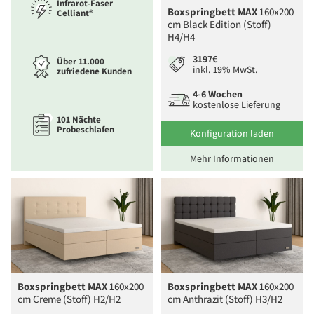
Infrarot-Faser
Boxspringbett MAX
160x200
Celliant®
cm Black Edition (Stoff)
H4/H4
3197€
Über 11.000
inkl. 19% MwSt.
zufriedene Kunden
4-6 Wochen
kostenlose Lieferung
101 Nächte
Probeschlafen
Konfiguration laden
Mehr Informationen
Boxspringbett MAX
160x200
Boxspringbett MAX
160x200
cm Creme (Stoff) H2/H2
cm Anthrazit (Stoff) H3/H2