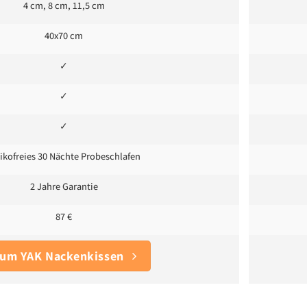
4 cm, 8 cm, 11,5 cm
40x70 cm
✓
✓
✓
sikofreies 30 Nächte Probeschlafen
2 Jahre Garantie
87 €
um YAK Nackenkissen