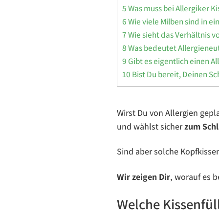
5
Was muss bei Allergiker K
6
Wie viele Milben sind in e
7
Wie sieht das Verhältnis v
8
Was bedeutet Allergieneut
9
Gibt es eigentlich einen A
10
Bist Du bereit, Deinen Sc
Wirst Du von Allergien gepl
und wählst sicher
zum Sch
Sind aber solche Kopfkisse
Wir zeigen Dir
, worauf es b
Welche Kissenfüll