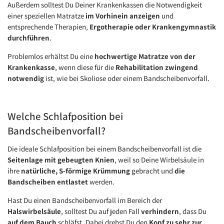
Außerdem solltest Du Deiner Krankenkassen die Notwendigkeit
einer speziellen Matratze
im Vorhinein anzeigen
und
entsprechende Therapien,
Ergotherapie oder Krankengymnastik
durchführen
.
Problemlos erhältst Du eine
hochwertige Matratze von der
Krankenkasse
, wenn diese für die
Rehabilitation zwingend
notwendig
ist, wie bei Skoliose oder einem Bandscheibenvorfall.
Welche Schlafposition bei
Bandscheibenvorfall?
Die ideale Schlafposition bei einem Bandscheibenvorfall ist die
Seitenlage mit gebeugten Knien
, weil so Deine Wirbelsäule in
ihre
natürliche, S-förmige Krümmung
gebracht und
die
Bandscheiben entlastet
werden.
Hast Du einen Bandscheibenvorfall im Bereich der
Halswirbelsäule
, solltest Du auf jeden Fall
verhindern
, dass Du
auf dem Bauch
schläfst. Dabei drehst Du den
Kopf zu sehr zur