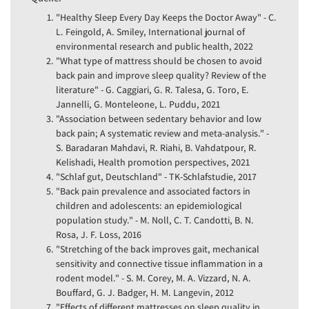
"Healthy Sleep Every Day Keeps the Doctor Away" - C.
L. Feingold, A. Smiley, International journal of
environmental research and public health, 2022
"What type of mattress should be chosen to avoid
back pain and improve sleep quality? Review of the
literature" - G. Caggiari, G. R. Talesa, G. Toro, E.
Jannelli, G. Monteleone, L. Puddu, 2021
"Association between sedentary behavior and low
back pain; A systematic review and meta-analysis." -
S. Baradaran Mahdavi, R. Riahi, B. Vahdatpour, R.
Kelishadi, Health promotion perspectives, 2021
"Schlaf gut, Deutschland" - TK-Schlafstudie, 2017
"Back pain prevalence and associated factors in
children and adolescents: an epidemiological
population study." - M. Noll, C. T. Candotti, B. N.
Rosa, J. F. Loss, 2016
"Stretching of the back improves gait, mechanical
sensitivity and connective tissue inflammation in a
rodent model." - S. M. Corey, M. A. Vizzard, N. A.
Bouffard, G. J. Badger, H. M. Langevin, 2012
"Effects of different mattresses on sleep quality in