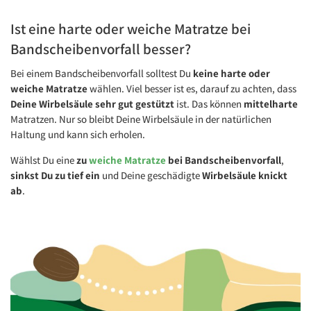
Ist eine harte oder weiche Matratze bei
Bandscheibenvorfall besser?
Youtube Datenschutz
Video laden
Bei einem Bandscheibenvorfall solltest Du
keine harte oder
Immer entsperren
weiche
Matratze
wählen. Viel besser ist es, darauf zu achten, dass
Deine Wirbelsäule sehr gut gestützt
ist. Das können
mittelharte
Matratzen. Nur so bleibt Deine Wirbelsäule in der natürlichen
Haltung und kann sich erholen.
Wählst Du eine
zu
weiche Matratze
bei Bandscheibenvorfall
,
sinkst Du zu tief ein
und Deine geschädigte
Wirbelsäule knickt
ab
.