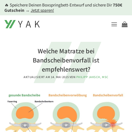
Zum
🔥 Speichere Deinen Boxspringbett-Entwurf und sichere Dir
750€
Inhalt
Gutschein
→
Jetzt sparen!
springen
Welche Matratze bei
Bandscheibenvorfall ist
empfehlenswert?
AKTUALISIERT AM
14. MAI 2025
VON
PHILIPP JAKSCH, MSC