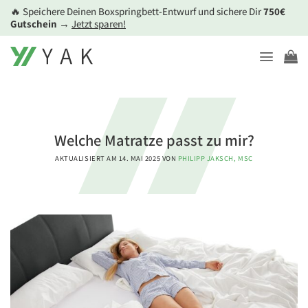
Zum
🔥 Speichere Deinen Boxspringbett-Entwurf und sichere Dir
750€
Inhalt
Gutschein
→
Jetzt sparen!
springen
Welche Matratze passt zu mir?
AKTUALISIERT AM
14. MAI 2025
VON
PHILIPP JAKSCH, MSC