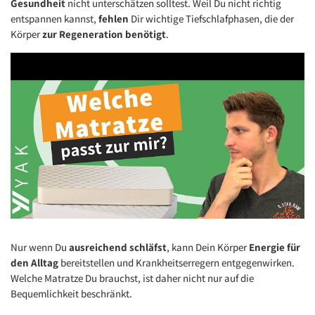
Gesundheit
nicht unterschätzen solltest. Weil Du nicht richtig
entspannen kannst,
fehlen
Dir wichtige Tiefschlafphasen, die der
Körper
zur Regeneration benötigt
.
Nur wenn Du
ausreichend schläfst
, kann Dein Körper
Energie für
den Alltag
bereitstellen und Krankheitserregern entgegenwirken.
Welche Matratze Du brauchst, ist daher nicht nur auf die
Youtube Datenschutz
Bequemlichkeit beschränkt.
Video laden
Immer entsperren