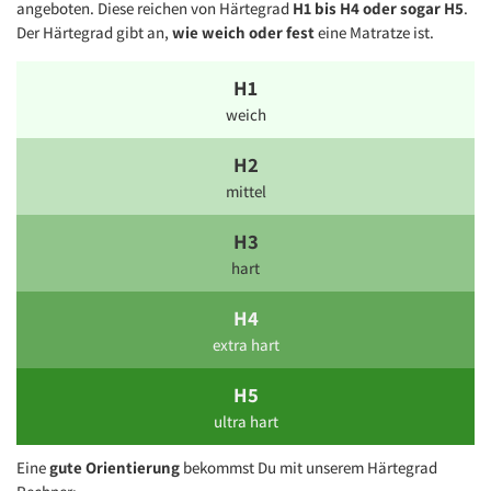
angeboten. Diese reichen von Härtegrad
H1 bis H4 oder sogar H5
.
Der Härtegrad gibt an,
wie weich oder fest
eine Matratze ist.
Youtube Datenschutz
Video laden
Immer entsperren
H1
weich
H2
mittel
H3
hart
H4
extra hart
H5
ultra hart
Eine
gute Orientierung
bekommst Du mit unserem Härtegrad