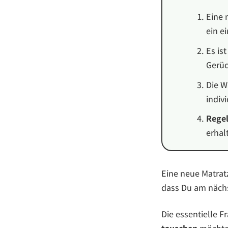
Eine 
ein e
Es is
Gerüc
Die W
indiv
Regel
erhal
Eine neue Matrat
dass Du am näch
Die essentielle F