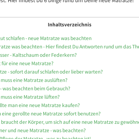
t. Hier findest Du 6 Dinge rund um Deine neue Matratze!
Inhaltsverzeichnis
ut schlafen - neue Matratze was beachten
atze was beachten - Hier findest Du Antworten rund um das T
esser - Kaltschaum oder Federkern?
t für eine neue Matratze?
ze - sofort darauf schlafen oder lieber warten?
 muss eine Matratze auslüften?
- was beachten beim Gebrauch?
 muss eine Matratze lüften?
ollte man eine neue Matratze kaufen?
eine gerollte neue Matratze sofort benutzen?
 braucht der Körper, um sich auf eine neue Matratze zu gewöhn
er und neue Matratze - was beachten?
flege der Matratze - was zu beachten ist!