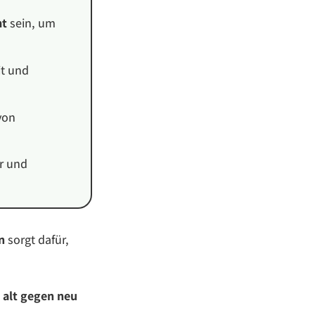
mt
sein, um
it und
von
r und
n
sorgt dafür,
u
alt gegen neu