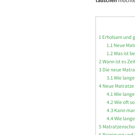
tauschen
möchtes
1
Erholsam und g
1.1
Neue Matr
1.2
Was ist b
2
Wann ist es Zei
3
Die neue Matrat
3.1
Wie lange
4
Neue Matratze 
4.1
Wie lange
4.2
Wie oft s
4.3
Kann man 
4.4
Wie lange
5
Matratzenschon
6
Reinigung und P