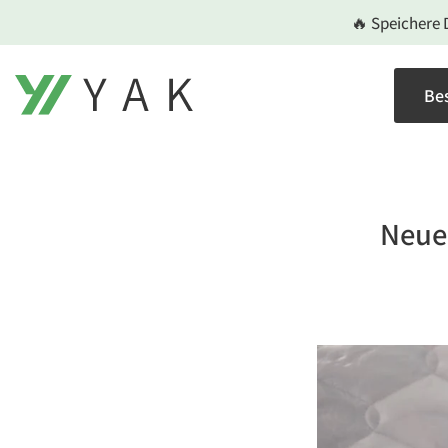
Zum
🔥 Speichere 
Inhalt
springen
Bes
Neue 