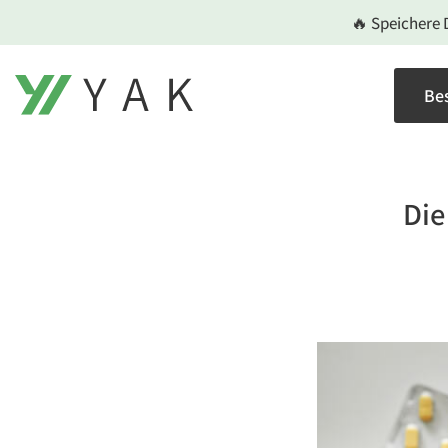
Zum
🔥 Speichere 
Inhalt
springen
Bes
Die