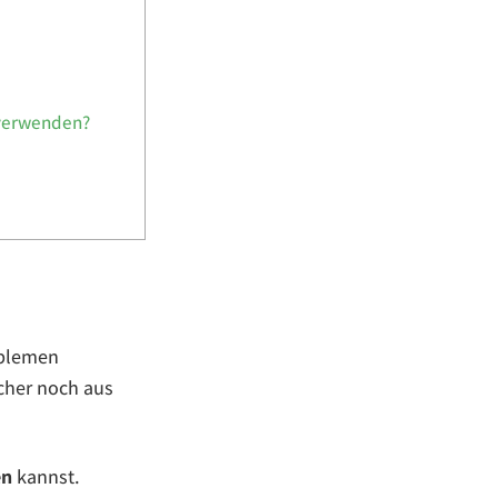
 verwenden?
oblemen
cher noch aus
en
kannst.