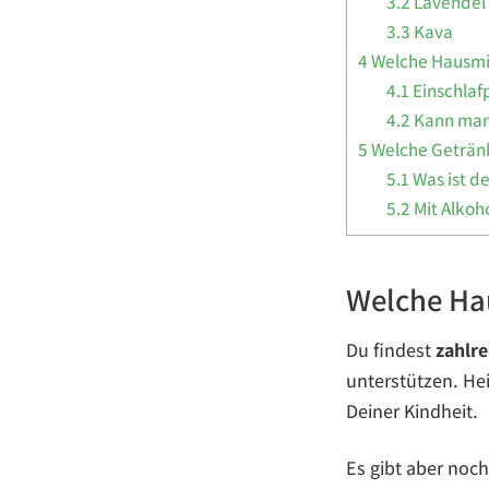
3.2
Lavendel
3.3
Kava
4
Welche Hausmit
4.1
Einschlaf
4.2
Kann man 
5
Welche Geträn
5.1
Was ist d
5.2
Mit Alkoho
Welche Hau
Du findest
zahlre
unterstützen. He
Deiner Kindheit.
Es gibt aber no