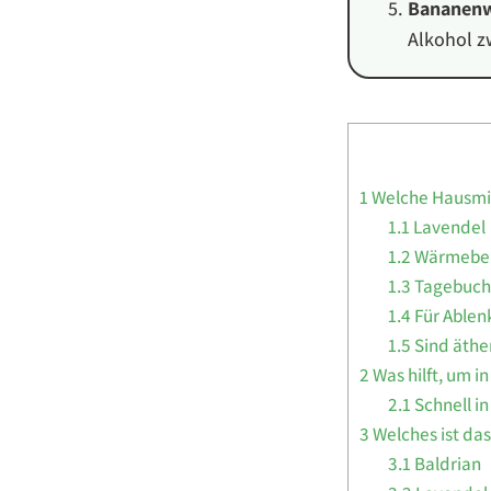
Bananenw
Alkohol zw
1
Welche Hausmitt
1.1
Lavendel
1.2
Wärmebe
1.3
Tagebuch
1.4
Für Ablen
1.5
Sind äther
2
Was hilft, um i
2.1
Schnell i
3
Welches ist das
3.1
Baldrian