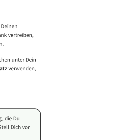
n Deinen
nk vertreiben,
n.
chen unter Dein
atz
verwenden,
g
, die Du
tell Dich vor