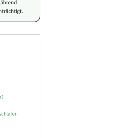
während
nträchtigt.
n?
schlafen