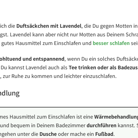
ich die
Duftsäckchen
mit Lavendel
, die Du gegen Motten i
egst. Lavendel kann aber nicht nur Motten aus Deinem Schra
 gutes Hausmittel zum Einschlafen und
besser schlafen
sei
ohltuend und entspannend
, wenn Du ein solches Duftsäck
. Du kannst Lavendel auch als
Tee trinken oder als Badezus
 zur Ruhe zu kommen und leichter einzuschlafen.
dlung
es Hausmittel zum Einschlafen ist eine
Wärmebehandlun
h und bequem in Deinem Badezimmer
durchführen
kannst. S
ngehen unter die
Dusche
oder mache ein
Fußbad
.