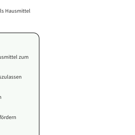
als Hausmittel
usmittel zum
szulassen
n
fördern